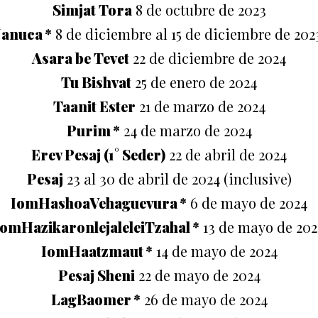
Simjat Tora
8 de octubre de 2023
Januca *
8 de diciembre al 15 de diciembre de 202
Asara be Tevet
22 de diciembre de 2024
Tu Bishvat
25 de enero de 2024
Taanit Ester
21 de marzo de 2024
Purim *
24 de marzo de 2024
Erev Pesaj (1° Seder)
22 de abril de 2024
Pesaj
23 al 30 de abril de 2024 (inclusive)
IomHashoaVehaguevura *
6 de mayo de 2024
IomHazikaronlejaleleiTzahal *
13 de mayo de 202
IomHaatzmaut *
14 de mayo de 2024
Pesaj Sheni
22 de mayo de 2024
LagBaomer *
26 de mayo de 2024