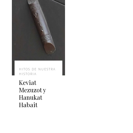
HITOS DE NUESTRA
HISTORIA
Keviat
Mezuzot y
Hanukat
Habait