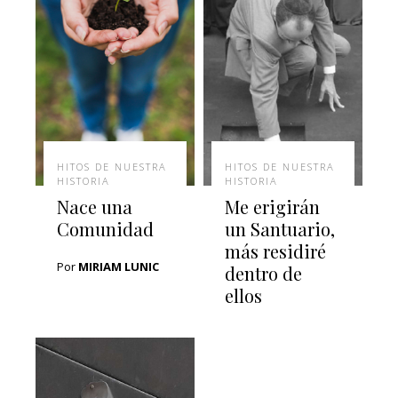
HITOS DE NUESTRA
HITOS DE NUESTRA
HISTORIA
HISTORIA
Nace una
Me erigirán
Comunidad
un Santuario,
más residiré
Por
MIRIAM LUNIC
dentro de
ellos