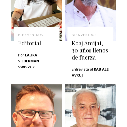
BIENVENIDOS
BIENVENIDOS
Editorial
Koaj Amijai,
30 años llenos
Por
LAURA
de fuerza
SILBERMAN
SWISZCZ
Entrevista al
RAB ALE
AVRUJ