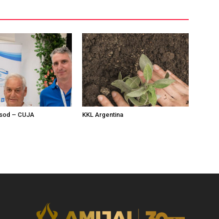
sod – CUJA
KKL Argentina